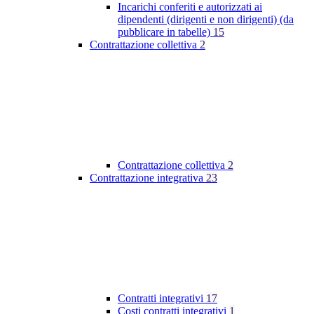
Incarichi conferiti e autorizzati ai
dipendenti (dirigenti e non dirigenti) (da
pubblicare in tabelle)
15
Contrattazione collettiva
2
Contrattazione collettiva
2
Contrattazione integrativa
23
Contratti integrativi
17
Costi contratti integrativi
1