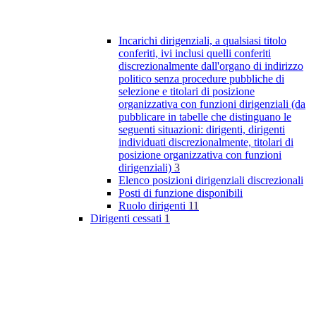
Incarichi dirigenziali, a qualsiasi titolo
conferiti, ivi inclusi quelli conferiti
discrezionalmente dall'organo di indirizzo
politico senza procedure pubbliche di
selezione e titolari di posizione
organizzativa con funzioni dirigenziali (da
pubblicare in tabelle che distinguano le
seguenti situazioni: dirigenti, dirigenti
individuati discrezionalmente, titolari di
posizione organizzativa con funzioni
dirigenziali)
3
Elenco posizioni dirigenziali discrezionali
Posti di funzione disponibili
Ruolo dirigenti
11
Dirigenti cessati
1