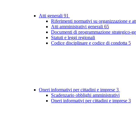
Atti generali
91
Riferimenti normativi su organizzazione e at
Atti amministrativi generali
65
Documenti di programmazione strategico-ge
Statuti e leggi regionali
Codice disciplinare e codice di condotta
5
Oneri informativi per cittadini e imprese
3
Scadenzario obblighi amministrativi
Oneri informativi per cittadini e imprese
3