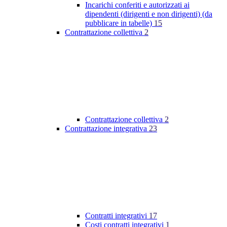
Incarichi conferiti e autorizzati ai
dipendenti (dirigenti e non dirigenti) (da
pubblicare in tabelle)
15
Contrattazione collettiva
2
Contrattazione collettiva
2
Contrattazione integrativa
23
Contratti integrativi
17
Costi contratti integrativi
1