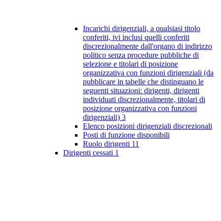
Incarichi dirigenziali, a qualsiasi titolo
conferiti, ivi inclusi quelli conferiti
discrezionalmente dall'organo di indirizzo
politico senza procedure pubbliche di
selezione e titolari di posizione
organizzativa con funzioni dirigenziali (da
pubblicare in tabelle che distinguano le
seguenti situazioni: dirigenti, dirigenti
individuati discrezionalmente, titolari di
posizione organizzativa con funzioni
dirigenziali)
3
Elenco posizioni dirigenziali discrezionali
Posti di funzione disponibili
Ruolo dirigenti
11
Dirigenti cessati
1