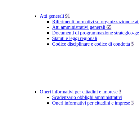
Atti generali
91
Riferimenti normativi su organizzazione e at
Atti amministrativi generali
65
Documenti di programmazione strategico-ge
Statuti e leggi regionali
Codice disciplinare e codice di condotta
5
Oneri informativi per cittadini e imprese
3
Scadenzario obblighi amministrativi
Oneri informativi per cittadini e imprese
3