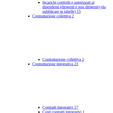
Incarichi conferiti e autorizzati ai
dipendenti (dirigenti e non dirigenti) (da
pubblicare in tabelle)
15
Contrattazione collettiva
2
Contrattazione collettiva
2
Contrattazione integrativa
23
Contratti integrativi
17
Costi contratti integrativi
1