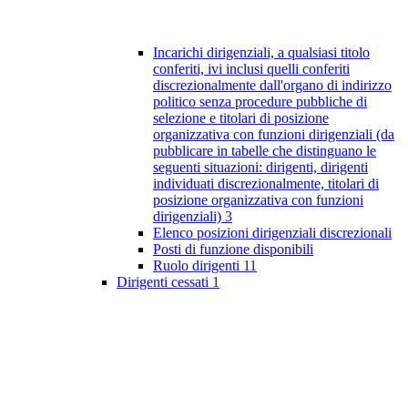
Incarichi dirigenziali, a qualsiasi titolo
conferiti, ivi inclusi quelli conferiti
discrezionalmente dall'organo di indirizzo
politico senza procedure pubbliche di
selezione e titolari di posizione
organizzativa con funzioni dirigenziali (da
pubblicare in tabelle che distinguano le
seguenti situazioni: dirigenti, dirigenti
individuati discrezionalmente, titolari di
posizione organizzativa con funzioni
dirigenziali)
3
Elenco posizioni dirigenziali discrezionali
Posti di funzione disponibili
Ruolo dirigenti
11
Dirigenti cessati
1