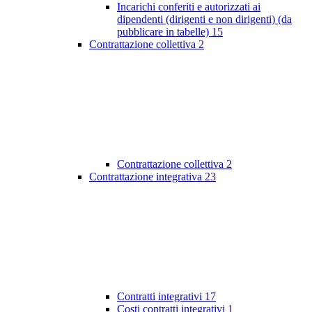
Incarichi conferiti e autorizzati ai
dipendenti (dirigenti e non dirigenti) (da
pubblicare in tabelle)
15
Contrattazione collettiva
2
Contrattazione collettiva
2
Contrattazione integrativa
23
Contratti integrativi
17
Costi contratti integrativi
1