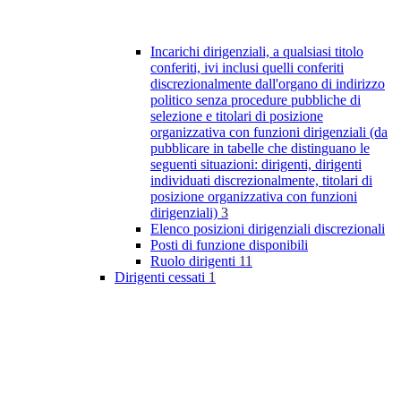
Incarichi dirigenziali, a qualsiasi titolo
conferiti, ivi inclusi quelli conferiti
discrezionalmente dall'organo di indirizzo
politico senza procedure pubbliche di
selezione e titolari di posizione
organizzativa con funzioni dirigenziali (da
pubblicare in tabelle che distinguano le
seguenti situazioni: dirigenti, dirigenti
individuati discrezionalmente, titolari di
posizione organizzativa con funzioni
dirigenziali)
3
Elenco posizioni dirigenziali discrezionali
Posti di funzione disponibili
Ruolo dirigenti
11
Dirigenti cessati
1