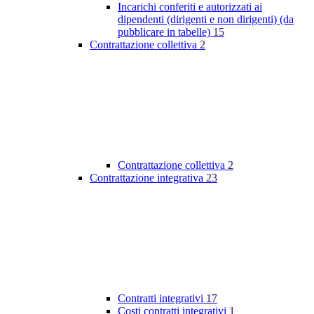
Incarichi conferiti e autorizzati ai
dipendenti (dirigenti e non dirigenti) (da
pubblicare in tabelle)
15
Contrattazione collettiva
2
Contrattazione collettiva
2
Contrattazione integrativa
23
Contratti integrativi
17
Costi contratti integrativi
1