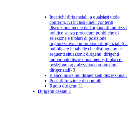
Incarichi dirigenziali, a qualsiasi titolo
conferiti, ivi inclusi quelli conferiti
discrezionalmente dall'organo di indirizzo
politico senza procedure pubbliche di
selezione e titolari di posizione
organizzativa con funzioni dirigenziali (da
pubblicare in tabelle che distinguano le
seguenti situazioni: dirigenti, dirigenti
individuati discrezionalmente, titolari di
posizione organizzativa con funzioni
dirigenziali)
3
Elenco posizioni dirigenziali discrezionali
Posti di funzione disponibili
Ruolo dirigenti
11
Dirigenti cessati
1