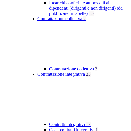
Incarichi conferiti e autorizzati ai
dipendenti (dirigenti e non dirigenti) (da
pubblicare in tabelle)
15
Contrattazione collettiva
2
Contrattazione collettiva
2
Contrattazione integrativa
23
Contratti integrativi
17
Costi contratti integrativi
1