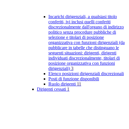
Incarichi dirigenziali, a qualsiasi titolo
conferiti, ivi inclusi quelli conferiti
discrezionalmente dall'organo di indirizzo
politico senza procedure pubbliche di
selezione e titolari di posizione
organizzativa con funzioni dirigenziali (da
pubblicare in tabelle che distinguano le
seguenti situazioni: dirigenti, dirigenti
individuati discrezionalmente, titolari di
posizione organizzativa con funzioni
dirigenziali)
3
Elenco posizioni dirigenziali discrezionali
Posti di funzione disponibili
Ruolo dirigenti
11
Dirigenti cessati
1